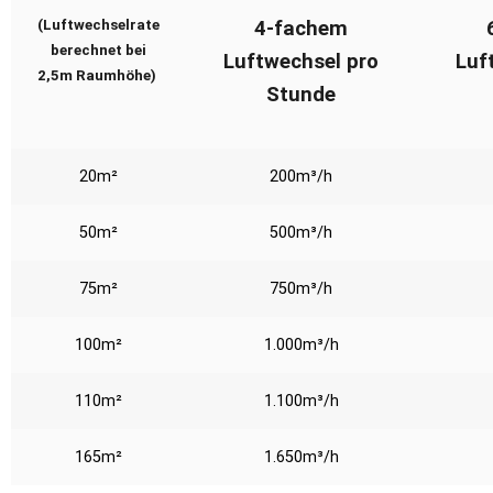
(Luftwechselrate
4-fachem
berechnet bei
Luftwechsel pro
Luf
2,5m Raumhöhe)
Stunde
20m²
200m³/h
50m²
500m³/h
75m²
750m³/h
100m²
1.000m³/h
110m²
1.100m³/h
165m²
1.650m³/h