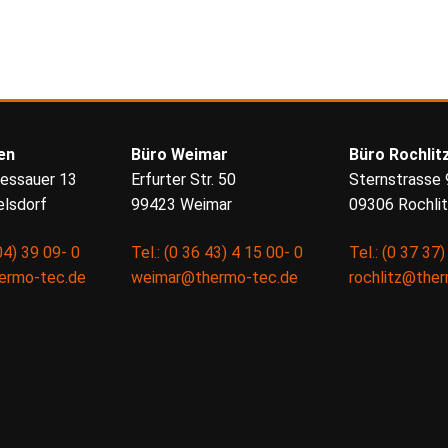
en
Büro Weimar
Büro Rochlit
essauer 13
Erfurter Str. 50
Sternstrasse 
lsdorf
99423 Weimar
09306 Rochli
04) 39 09- 0
Tel.: (0 36 43) 4 15 00- 0
Tel.: (0 37 37
ermo-tec.de
weimar@thermo-tec.de
rochlitz@the