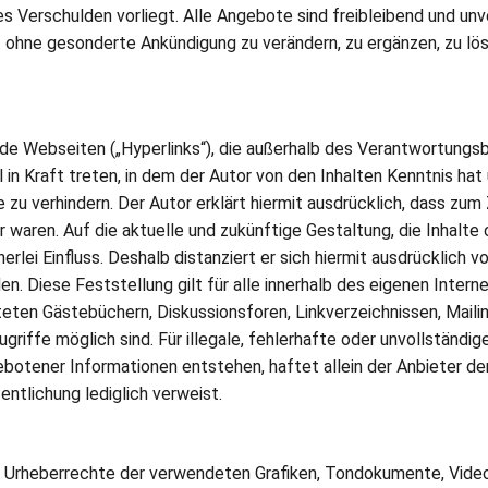
s Verschulden vorliegt. Alle Angebote sind freibleibend und unve
 ohne gesonderte Ankündigung zu verändern, zu ergänzen, zu lö
mde Webseiten („Hyperlinks“), die außerhalb des Verantwortungsb
l in Kraft treten, in dem der Autor von den Inhalten Kenntnis h
e zu verhindern. Der Autor erklärt hiermit ausdrücklich, dass zum
r waren. Auf die aktuelle und zukünftige Gestaltung, die Inhalte
rlei Einfluss. Deshalb distanziert er sich hiermit ausdrücklich vo
en. Diese Feststellung gilt für alle innerhalb des eigenen Int
eten Gästebüchern, Diskussionsforen, Linkverzeichnissen, Mailin
riffe möglich sind. Für illegale, fehlerhafte oder unvollständig
botener Informationen entstehen, haftet allein der Anbieter der
fentlichung lediglich verweist.
 die Urheberrechte der verwendeten Grafiken, Tondokumente, Vi