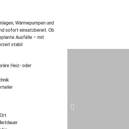
teanlagen, Wärmepumpen und
und sofort einsatzbereit. Ob
eplante Ausfälle – mit
zeit stabil.
räre Heiz- oder
chnik
rteiler
 Ort
ietdauer