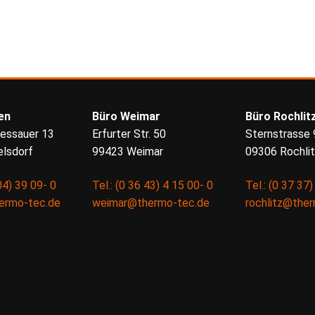
en
Büro Weimar
Büro Rochlit
essauer 13
Erfurter Str. 50
Sternstrasse 
lsdorf
99423 Weimar
09306 Rochli
04) 39 09- 0
Tel.: (0 36 43) 4 15 00- 0
Tel.: (0 37 37
ermo-tec.de
weimar@thermo-tec.de
rochlitz@the