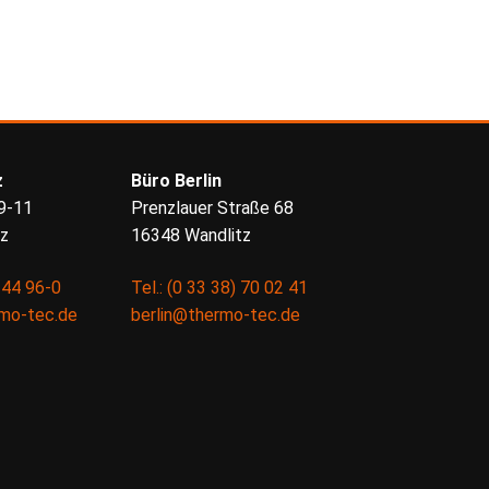
z
Büro Berlin
9-11
Prenzlauer Straße 68
tz
16348 Wandlitz
) 44 96-0
Tel.: (0 33 38) 70 02 41
rmo-tec.de
berlin@thermo-tec.de