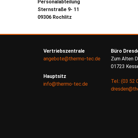
Personalabteilung
Sternstraße 9- 11
09306 Rochlitz
Vertriebszentrale
Büro Dresd
angebote@thermo-tec.de
Zum Alten D
01723 Kesse
Hauptsitz
Tel.: (03 52 
info@thermo-tec.de
dresden@th