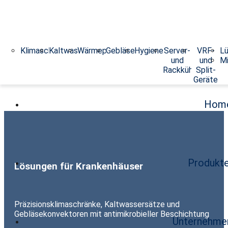
Klimaschränke
Kaltwassersätze
Wärmepumpen
Gebläsekonvektoren
Hygieneklimageräte
Server-
VRF-
Lü
und
und
Mi
Rackkühler
Split-
Geräte
Hom
Produkt
Lösungen für Krankenhäuser
Präzisionsklimaschränke, Kaltwassersätze und
Gebläsekonvektoren mit antimikrobieller Beschichtung
Unternehme