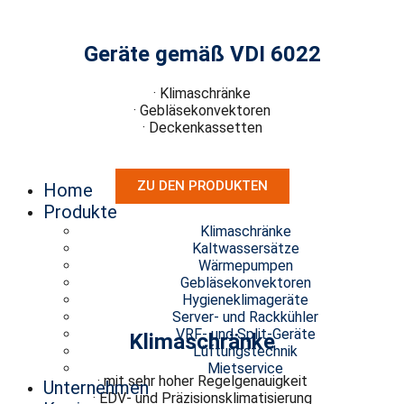
Geräte gemäß VDI 6022
· Klimaschränke
· Gebläsekonvektoren
· Deckenkassetten
ZU DEN PRODUKTEN
Home
Produkte
Klimaschränke
Kaltwassersätze
Wärmepumpen
Gebläsekonvektoren
Hygieneklimageräte
Server- und Rackkühler
VRF- und Split-Geräte
Klimaschränke
Lüftungstechnik
Mietservice
· mit sehr hoher Regelgenauigkeit
Unternehmen
· EDV- und Präzisionsklimatisierung