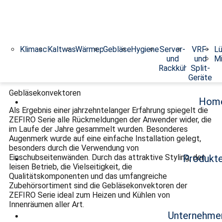
Klimaschränke
Kaltwassersätze
Wärmepumpen
Gebläsekonvektoren
Hygieneklimageräte
Server-
VRF-
Lü
ZEFIRO
und
und
Mi
Rackkühler
Split-
Geräte
Gebläsekonvektoren
Hom
Als Ergebnis einer jahrzehntelanger Erfahrung spiegelt die
ZEFIRO Serie alle Rückmeldungen der Anwender wider, die
im Laufe der Jahre gesammelt wurden. Besonderes
Augenmerk wurde auf eine einfache Installation gelegt,
besonders durch die Verwendung von
Einschubseitenwänden. Durch das attraktive Styling, den
Produkt
leisen Betrieb, die Vielseitigkeit, die
Qualitätskomponenten und das umfangreiche
Zubehörsortiment sind die Gebläsekonvektoren der
ZEFIRO Serie ideal zum Heizen und Kühlen von
Innenräumen aller Art.
Unternehme