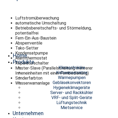
Luftstromüberwachung
automatische Umschaltung
Betriebsbereitschafts- und Störmeldung,
potentialfrei
Fern-Ein-Aus-Baustein
Absperrventile
Tako-Setter
Kondensatpumpe
Home
Alarmthermostat
Produkte
Reparaturschalter
Klimaschränke
Master-Slave (Parallelschaltung mehrerer
Kaltwassersätze
Inneneinheiten mit einer Fernbedienung)
Wärmepumpen
Sonderfarbton
Gebläsekonvektoren
Wasserwarnanlage
Hygieneklimageräte
Server- und Rackkühler
VRF- und Split-Geräte
Lüftungstechnik
Mietservice
Unternehmen