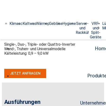
Klimaschränke
Kaltwassersätze
Wärmepumpen
Gebläsekonvektoren
Hygieneklimageräte
Server-
VRF-
Lü
Single- und Multi-Split-Inverter
und
und
Mi
Rackkühler
Split-
Geräte
Single-, Duo-, Triple- oder Quattro-Inverter
Hom
Wand-, Truhen- und Universalmodelle
Kälteleistung: 0,9 – 9,0 kW
JETZT ANFRAGEN
Produkt
Ausführungen
Unternehme