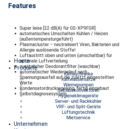
Features
Super leise [22 dB(A) für GS-XP9FGR]
automatisches Umschalten Kühlen / Heizen
(außentemperaturgeführt)
Plasmacluster – neutralisiert Viren, Bakterien und
Allergie auslösende Stoffe!
Luftaustritt oben und unten (umschaltbar) für
Home
optimale Luftverteilung
zusätzlicher Deodorantfilter (waschbar)
Produkte
automatischer Wiederanlauf nach
Klimaschränke
Spannungsausfall auf die zuletzt eingestellten
Kaltwassersätze
Werte
Wärmepumpen
Kondensatordruckregelung, fertig eingebaut
Gebläsekonvektoren
Selbstdiagnosesystem
Hygieneklimageräte
Server- und Rackkühler
VRF- und Split-Geräte
Lüftungstechnik
Mietservice
Unternehmen