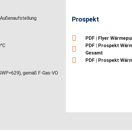
 Außenaufstellung
Prospekt
PDF | Flyer Wärmep
0°C
PDF | Prospekt Wär
Gesamt
PDF | Prospekt Wä
 (GWP=629), gemäß F-Gas-VO