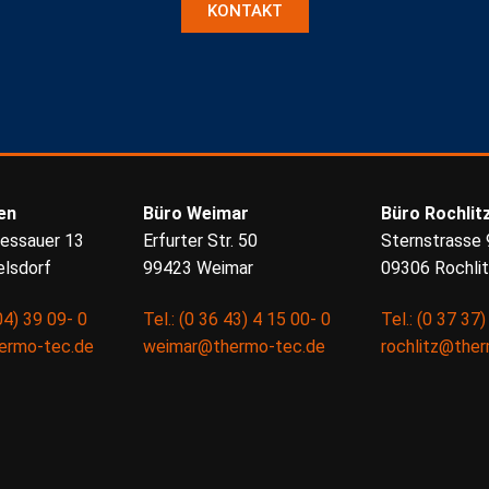
KONTAKT
en
Büro Weimar
Büro Rochlit
essauer 13
Erfurter Str. 50
Sternstrasse 
lsdorf
99423 Weimar
09306 Rochli
04) 39 09- 0
Tel.: (0 36 43) 4 15 00- 0
Tel.: (0 37 37
ermo-tec.de
weimar@thermo-tec.de
rochlitz@the