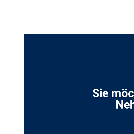
Sie möc
Neh