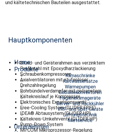
und kältetechnischen Bauteilen ausgestattet.
Hauptkomponenten
Home
Grund- und Geräterahmen aus verzinktem
Produkte
Profilstahl mit Epoxydharzlackierung
Schraubenkompressoren
Klimaschränke
Axialventilatoren mit stufenloser
Kaltwassersätze
Drehzahlregelung
Wärmepumpen
Rohrbündelverdampfer mit getrenntem
Gebläsekonvektoren
Kältekreislauf je Kompressor
Hygieneklimageräte
Elektronisches Expansionsventil
Server- und Rackkühler
Free-Cooling System (GLIDER.FREE)
VRF- und Split-Geräte
IDEA® Abtausystem (GLIDER.HP)
Lüftungstechnik
Kältekreis-Umkehrventil (GLIDER.HP)
Mietservice
Pump-Down System
Unternehmen
MP.COM Mikroprozessor-Regelung