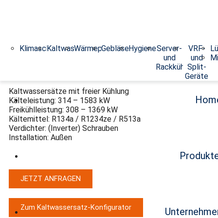
Klimaschränke
Kaltwassersätze
Wärmepumpen
Gebläsekonvektoren
Hygieneklimageräte
Server-
VRF-
Lü
GLIDER EVO FREE
und
und
Mi
Rackkühler
Split-
Geräte
Kaltwassersätze mit freier Kühlung
Hom
Kälteleistung: 314 – 1583 kW
Freikühlleistung: 308 – 1369 kW
Kältemittel: R134a / R1234ze / R513a
Verdichter: (Inverter) Schrauben
Installation: Außen
Produkt
JETZT ANFRAGEN
Zum Kaltwassersatz-Konfigurator
Unternehme